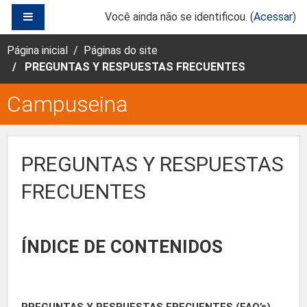
Ir para o conteúdo principal
PAINEL LATERAL
Você ainda não se identificou. (
Acessar
)
Página inicial
Páginas do site
PREGUNTAS Y RESPUESTAS FRECUENTES
Campuseina
PREGUNTAS Y RESPUESTAS
FRECUENTES
ÍNDICE DE CONTENIDOS