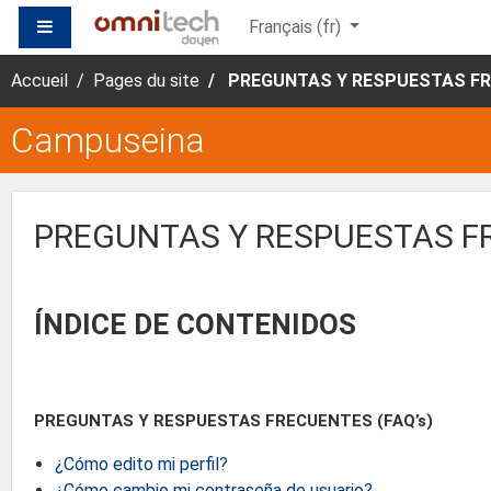
Passer au contenu principal
PANNEAU LATÉRAL
Français ‎(fr)‎
Accueil
Pages du site
PREGUNTAS Y RESPUESTAS F
Campuseina
PREGUNTAS Y RESPUESTAS F
ÍNDICE DE CONTENIDOS
PREGUNTAS Y RESPUESTAS FRECUENTES (FAQ’s)
¿Cómo edito mi perfil?
¿Cómo cambio mi contraseña de usuario?