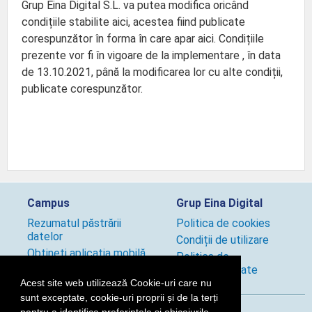
Grup Eina Digital S.L. va putea modifica oricând
condițiile stabilite aici, acestea fiind publicate
corespunzător în forma în care apar aici. Condițiile
prezente vor fi în vigoare de la implementare , în data
de 13.10.2021, până la modificarea lor cu alte condiții,
publicate corespunzător.
Campus
Grup Eina Digital
Rezumatul păstrării
Politica de cookies
datelor
Condiții de utilizare
Obțineți aplicația mobilă
Politica de
Politici utilizare site
confidențialitate
Acest site web utilizează Cookie-uri care nu
sunt exceptate, cookie-uri proprii și de la terți