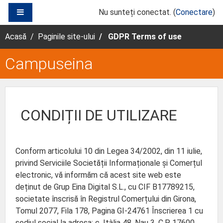
Sari la conţinutul principal
PANOU LATERAL
Nu sunteți conectat. (
Conectare
)
Acasă
Paginile site-ului
GDPR Terms of use
Campuseina
CONDIȚII DE UTILIZARE
Conform articolului 10 din Legea 34/2002, din 11 iulie,
privind Serviciile Societății Informaționale și Comerțul
electronic, vă informăm că acest site web este
deținut de Grup Eina Digital S.L., cu CIF B17789215,
societate înscrisă în Registrul Comerțului din Girona,
Tomul 2077, Fila 178, Pagina GI-24761 Înscrierea 1 cu
sediul social la adresa: c. Itàlia 48, Nau 3, C.P. 17600