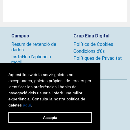
Campus
Grup Eina Digital
Resum de retenció de
Política de Cookies
dades
Condicions d'ús
Instal·leu l’aplicació
Polítiques de Privacitat
mòbil
Condicions d'ús
Aquest lloc web fa servir galetes no
exceptuades, galetes pròpies i de tercers per
identificar les preferències i hàbits de
Segueix-nos
navegació dels usuaris i oferir una millor
experiència. Consulta la nostra política de
galetes
aquí
.
2026 © Grup Eina Digital
Accepta
Canvia al tema estàndard.