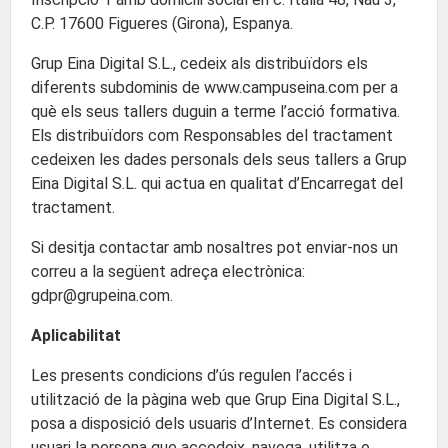
C.P. 17600 Figueres (Girona), Espanya.
Grup Eina Digital S.L., cedeix als distribuïdors els
diferents subdominis de www.campuseina.com per a
què els seus tallers duguin a terme l’acció formativa.
Els distribuïdors com Responsables del tractament
cedeixen les dades personals dels seus tallers a Grup
Eina Digital S.L. qui actua en qualitat d’Encarregat del
tractament.
Si desitja contactar amb nosaltres pot enviar-nos un
correu a la següent adreça electrònica:
gdpr@grupeina.com.
Aplicabilitat
Les presents condicions d’ús regulen l’accés i
utilització de la pàgina web que Grup Eina Digital S.L.,
posa a disposició dels usuaris d’Internet. Es considera
usuari la persona que accedeix, navega, utilitza o