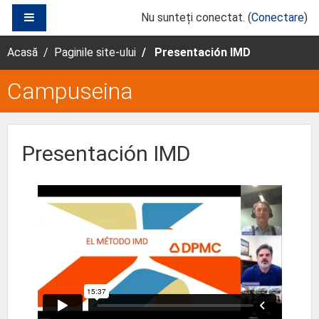
Sari la conţinutul principal
PANOU LATERAL
Nu sunteți conectat. (
Conectare
)
Acasă
Paginile site-ului
Presentación IMD
Campuseina
Presentación IMD