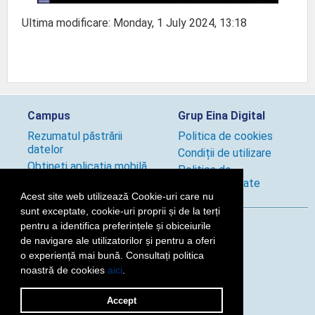
Ultima modificare: Monday, 1 July 2024, 13:18
Campus
Grup Eina Digital
Rezumatul păstrării
Politica de cookies
datelor
Condiții de utilizare
Obțineți aplicația mobilă
Politica de
Politici utilizare site
confidențialitate
Acest site web utilizează Cookie-uri care nu
sunt exceptate, cookie-uri proprii și de la terți
pentru a identifica preferințele și obiceiurile
Urmărește-ne!
de navigare ale utilizatorilor și pentru a oferi
o experiență mai bună. Consultați politica
noastră de cookies
aici
.
2026 © Grup Eina Digital
Accept