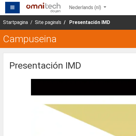
Ga naar hoofdinhoud
ZIJPANEEL
Nederlands ‎(nl)‎
Startpagina
Site pagina's
Presentación IMD
Campuseina
Presentación IMD