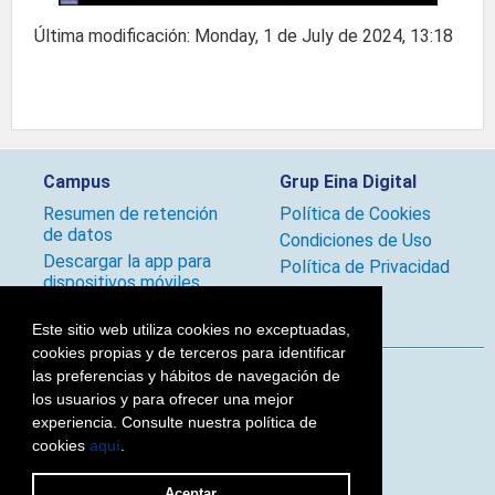
Última modificación: Monday, 1 de July de 2024, 13:18
Campus
Grup Eina Digital
Resumen de retención
Política de Cookies
de datos
Condiciones de Uso
Descargar la app para
Política de Privacidad
dispositivos móviles
Políticas
Este sitio web utiliza cookies no exceptuadas,
cookies propias y de terceros para identificar
las preferencias y hábitos de navegación de
Síguenos
los usuarios y para ofrecer una mejor
experiencia. Consulte nuestra política de
cookies
aquí
.
2026 © Grup Eina Digital
Aceptar